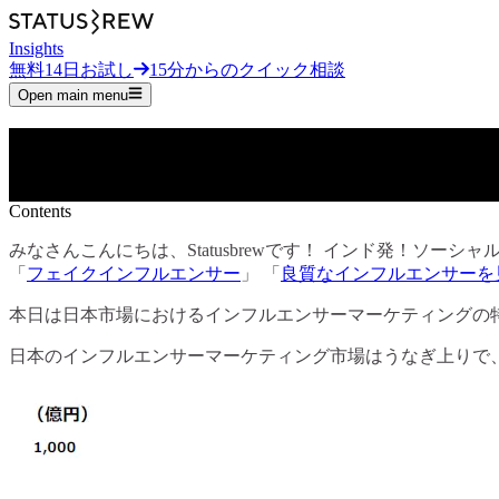
Insights
無料14日お試し
15分からのクイック相談
Open main menu
インフルエンサーのアカウントを管理したい！Insta
更新日：
3月 12日, 2025
•
9分
Contents
みなさんこんにちは、Statusbrewです！ インド発！ソーシャ
「
フェイクインフルエンサー
」 「
良質なインフルエンサーを
本日は日本市場におけるインフルエンサーマーケティングの
日本のインフルエンサーマーケティング市場はうなぎ上りで、2