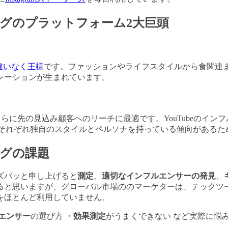
ングのプラットフォーム2大巨頭
が間違いなく王様
です。ファッションやライフスタイルから食関連
レーションが生まれています。
らに先の見込み顧客へのリーチに最適です。YouTubeのインフル
erはそれぞれ独自のスタイルとペルソナを持っている傾向がある
ングの課題
ズバッと申し上げると
測定
、
適切なインフルエンサーの発見
、
ると思いますが、グローバル市場ののマーケターは、テックツ
をほとんど利用していません。
エンサー
の選び方 ・
効果測定
がうまくできない など実際に悩