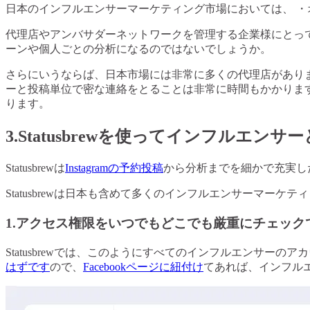
日本のインフルエンサーマーケティング市場においては、 ・
代理店やアンバサダーネットワークを管理する企業様にとって、
ーンや個人ごとの分析になるのではないでしょうか。
さらにいうならば、日本市場には非常に多くの代理店があり
ーと投稿単位で密な連絡をとることは非常に時間もかかりま
ります。
3.Statusbrewを使ってインフルエンサ
Statusbrewは
Instagramの予約投稿
から分析までを細かで充実し
Statusbrewは日本も含めて多くのインフルエンサーマ
1.アクセス権限をいつでもどこでも厳重にチェック
Statusbrewでは、このようにすべてのインフルエンサー
はずです
ので、
Facebookページに紐付け
てあれば、インフルエン