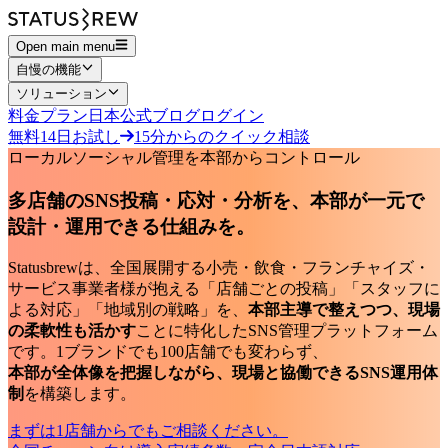
Open main menu
自慢の機能
ソリューション
料金プラン
日本公式ブログ
ログイン
無料14日お試し
15分からのクイック相談
ローカルソーシャル管理を本部からコントロール
多店舗のSNS投稿・応対・分析を、本部が一元で
設計・運用できる仕組みを。
Statusbrewは、全国展開する小売・飲食・フランチャイズ・
サービス事業者様が抱える「店舗ごとの投稿」「スタッフに
よる対応」「地域別の戦略」を、
本部主導で整えつつ、現場
の柔軟性も活かす
ことに特化したSNS管理プラットフォーム
です。1ブランドでも100店舗でも変わらず、
本部が全体像を把握しながら、現場と協働できるSNS運用体
制
を構築します。
まずは1店舗からでもご相談ください。