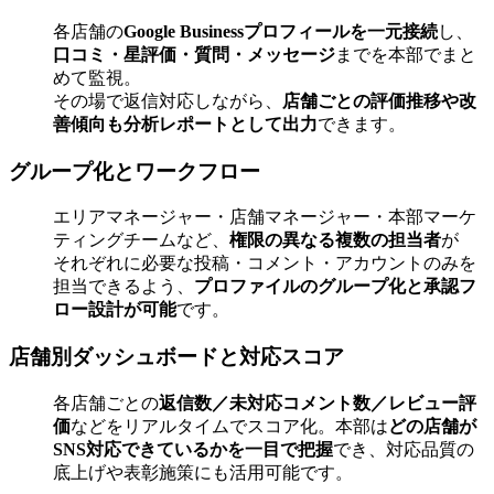
各店舗の
Google Businessプロフィールを一元接続
し、
口コミ・星評価・質問・メッセージ
までを本部でまと
めて監視。
その場で返信対応しながら、
店舗ごとの評価推移や改
善傾向も分析レポートとして出力
できます。
グループ化とワークフロー
エリアマネージャー・店舗マネージャー・本部マーケ
ティングチームなど、
権限の異なる複数の担当者
が
それぞれに必要な投稿・コメント・アカウントのみを
担当できるよう、
プロファイルのグループ化と承認フ
ロー設計が可能
です。
店舗別ダッシュボードと対応スコア
各店舗ごとの
返信数／未対応コメント数／レビュー評
価
などをリアルタイムでスコア化。本部は
どの店舗が
SNS対応できているかを一目で把握
でき、対応品質の
底上げや表彰施策にも活用可能です。